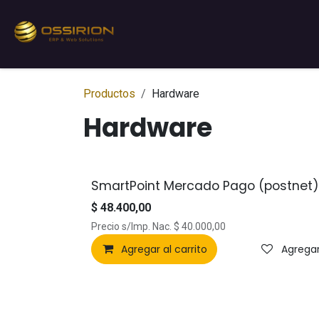
Ir al contenido
Inicio
Sobre nosotros
Servic
Productos
Hardware
Hardware
SmartPoint Mercado Pago (postnet)
¡Nuevo!
$
48.400,00
Precio s/Imp. Nac.
$
40.000,00
Agregar al carrito
Agregar