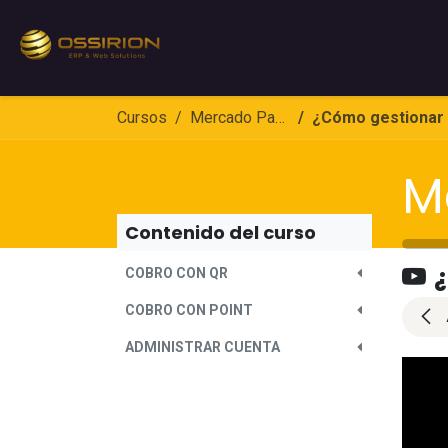
Ir al contenido
Inicio
Sobre nosotros
Servic
Cursos
Mercado Pago y Point
¿Cómo gestionar las ventas
M
Contenido del curso
COBRO CON QR
COBRO CON POINT
ADMINISTRAR CUENTA