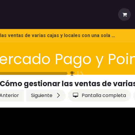
ios
Tienda
 de varias cajas y locales con una sola cuenta? | Argentina | Mercado Pago
ercado Pago y Poi
0
%
Anterior
Siguiente
Pantalla completa