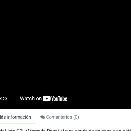
ás información
Comentarios (
0
)